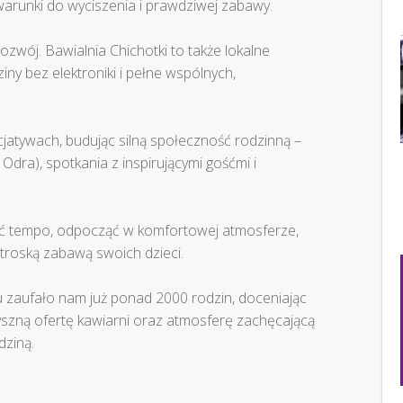
warunki do wyciszenia i prawdziwej zabawy.
rozwój. Bawialnia Chichotki to także lokalne
ny bez elektroniki i pełne wspólnych,
icjatywach, budując silną społeczność rodzinną –
Odra), spotkania z inspirującymi gośćmi i
ć tempo, odpocząć w komfortowej atmosferze,
eztroską zabawą swoich dzieci.
u zaufało nam już ponad 2000 rodzin, doceniając
 pyszną ofertę kawiarni oraz atmosferę zachęcającą
dziną.