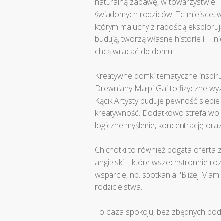
naturalną zabawę, w towarzystwie
świadomych rodziców. To miejsce, 
którym maluchy z radością eksploruj
budują, tworzą własne historie i … ni
chcą wracać do domu.
Kreatywne domki tematyczne inspiruj
Drewniany Małpi Gaj to fizyczne wy
Kącik Artysty buduje pewność siebie
kreatywność. Dodatkowo strefa woln
logiczne myślenie, koncentrację ora
Chichotki to również bogata oferta z
angielski – które wszechstronnie rozw
wsparcie, np. spotkania "Bliżej Mam
rodzicielstwa.
To oaza spokoju, bez zbędnych bodź