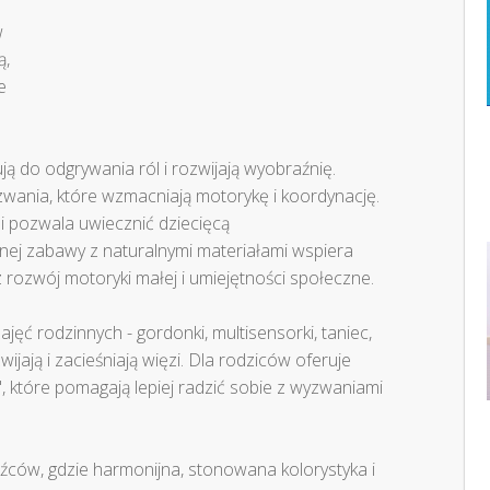
w
ą,
e
ą do odgrywania ról i rozwijają wyobraźnię.
zwania, które wzmacniają motorykę i koordynację.
 i pozwala uwiecznić dziecięcą
ej zabawy z naturalnymi materiałami wspiera
z rozwój motoryki małej i umiejętności społeczne.
ajęć rodzinnych - gordonki, multisensorki, taniec,
ijają i zacieśniają więzi. Dla rodziców oferuje
", które pomagają lepiej radzić sobie z wyzwaniami
ców, gdzie harmonijna, stonowana kolorystyka i