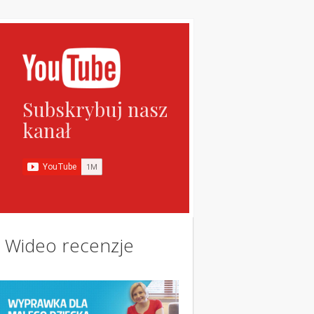
Subskrybuj nasz
kanał
Wideo recenzje