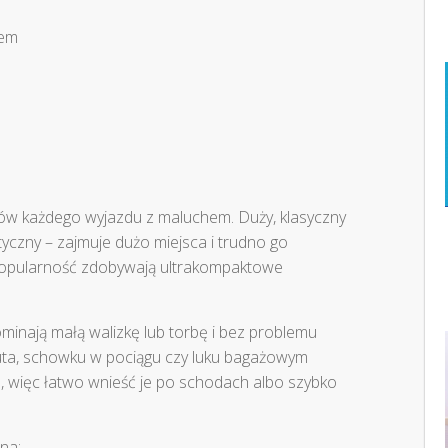
iem
ów każdego wyjazdu z maluchem. Duży, klasyczny
yczny – zajmuje dużo miejsca i trudno go
popularność zdobywają ultrakompaktowe
minają małą walizkę lub torbę i bez problemu
uta, schowku w pociągu czy luku bagażowym
e, więc łatwo wnieść je po schodach albo szybko
na: