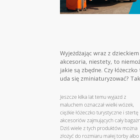
Wyjeżdżając wraz z dzieckiem
akcesoria, niestety, to niemoż
jakie są zbędne. Czy łóżeczko
uda się zminiaturyzować? Tak.
Jeszcze kilka lat temu wyjazd z
maluchem oznaczał wielki wózek,
ciężkie łóżeczko turystyczne i stertę
akcesoriów zajmujących cały bagażn
Dziś wiele z tych produktów można
złożyć do rozmiaru małej torby albo