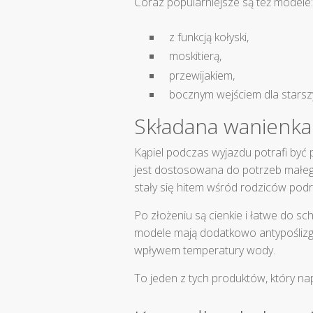
Coraz popularniejsze są też modele:
z funkcją kołyski,
moskitierą,
przewijakiem,
bocznym wejściem dla starszy
Składana wanienka
Kąpiel podczas wyjazdu potrafi być
jest dostosowana do potrzeb małego
stały się hitem wśród rodziców pod
Po złożeniu są cienkie i łatwe do s
modele mają dodatkowo antypoślizg
wpływem temperatury wody.
To jeden z tych produktów, który na